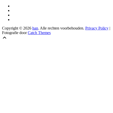
Facebook
Twitter
Instagram
E-
mail
Copyright © 2026
han
. Alle rechten voorbehouden.
Privacy Policy
|
Fotografie door
Catch Themes
Scroll
Scroll
naar
Up
boven