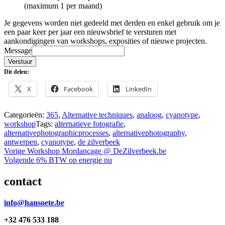
(maximum 1 per maand)
Je gegevens worden niet gedeeld met derden en enkel gebruik om je
een paar keer per jaar een nieuwsbrief te versturen met
aankondigingen van workshops, exposities of nieuwe projecten.
Message
Verstuur
Dit delen:
X
Facebook
LinkedIn
Categorieën:
365
,
Alternative techniques
,
analoog
,
cyanotype
,
workshop
Tags:
alternatieve fotografie
,
alternativephotographicprocesses
,
alternativephotography
,
antwerpen
,
cyanotype
,
de zilverbeek
Bericht
Vorig
Vorige
Workshop Mordançage @ DeZilverbeek.be
bericht:
Volgend
Volgende
6% BTW op energie nu
navigatie
bericht:
contact
info@hansoete.be
+32 476 533 188