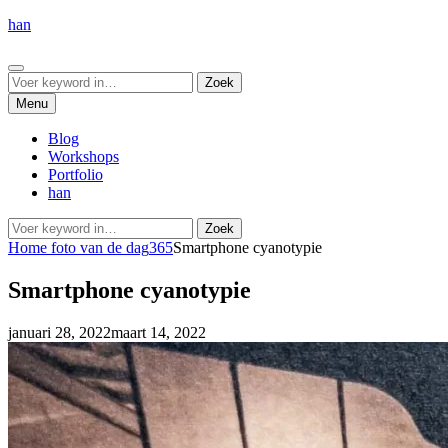
Ga
han
naar
de
Zoeken
inhoud
Zoeken
Zoek
naar:
Menu
Blog
Workshops
Portfolio
han
Zoeken
Zoek
naar:
Home
foto van de dag
365
Smartphone cyanotypie
Smartphone cyanotypie
Geplaatst
by
januari 28, 2022
maart 14, 2022
admin
op