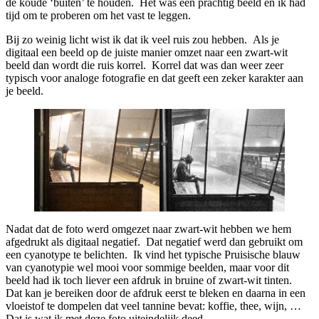
de koude ‘buiten’ te houden. Het was een prachtig beeld en ik had
tijd om te proberen om het vast te leggen.
Bij zo weinig licht wist ik dat ik veel ruis zou hebben. Als je
digitaal een beeld op de juiste manier omzet naar een zwart-wit
beeld dan wordt die ruis korrel. Korrel dat was dan weer zeer
typisch voor analoge fotografie en dat geeft een zeker karakter aan
je beeld.
Nadat dat de foto werd omgezet naar zwart-wit hebben we hem
afgedrukt als digitaal negatief. Dat negatief werd dan gebruikt om
een cyanotype te belichten. Ik vind het typische Pruisische blauw
van cyanotypie wel mooi voor sommige beelden, maar voor dit
beeld had ik toch liever een afdruk in bruine of zwart-wit tinten.
Dat kan je bereiken door de afdruk eerst te bleken en daarna in een
vloeistof te dompelen dat veel tannine bevat: koffie, thee, wijn, …
Dat is wat ik met deze foto uiteindelijk deed.