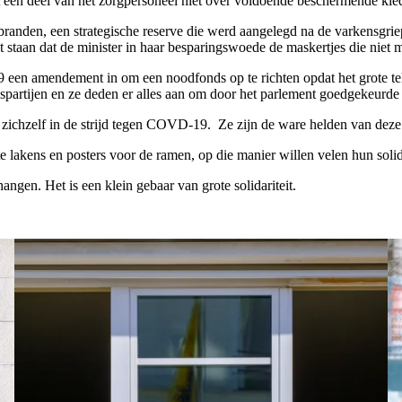
 een deel van het zorgpersoneel niet over voldoende beschermende kled
rbranden, een strategische reserve die werd aangelegd na de varkensgri
t staan dat de minister in haar besparingswoede de maskertjes die nie
een amendement in om een noodfonds op te richten opdat het grote t
tijen en ze deden er alles aan om door het parlement goedgekeurde bu
 zichzelf in de strijd tegen COVD-19. Ze zijn de ware helden van deze 
 lakens en posters voor de ramen, op die manier willen velen hun solida
angen. Het is een klein gebaar van grote solidariteit.