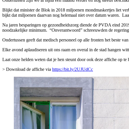
Ondertussen zijn we al bijna een maand verder en nog steeds beschikt
Blijkt dat minister de Blok in 2018 miljoenen mondmaskertjes liet ve
bijkt dat miljoenen daarvan nog helemaal niet over datum waren. Laa
Na jaren besparingen op gezondheidszorg diende de PVDA eind 2019 
noodzakelijke minimum. “Onverantwoord” schreeuwden de regeringspar
Ondertussen geeft dat medisch personeel op alle fronten het beste van
Elke avond aplaudiseren uit ons raam en overal in de stad hangen witte
Laat onze helden weten dat je hen steunt door ook deze affiche op te h
> Download de affiche via
https://bit.ly/2UJUdCc