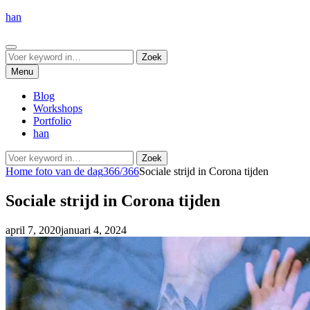
Ga
han
naar
de
Zoeken
inhoud
Zoeken
Zoek
naar:
Menu
Blog
Workshops
Portfolio
han
Zoeken
Zoek
naar:
Home
foto van de dag
366/366
Sociale strijd in Corona tijden
Sociale strijd in Corona tijden
Geplaatst
by
april 7, 2020
januari 4, 2024
admin
op